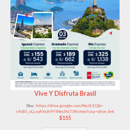
Vive Y Disfruta Brasil
Sku:
https://drive.google.com/file/d/1Qiln-
c4sB5_oLLsyAXxXr9YINm3fqT04/view?usp=drive_link
$155