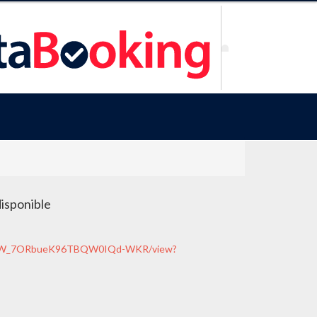
disponible
vVy-x3W_7ORbueK96TBQW0IQd-WKR/view?