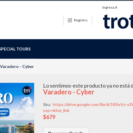
Ingresa A
Registro
SPECIAL TOURS
Varadero - Cyber
Lo sentimos-este producto ya no está 
Varadero - Cyber
Sku:
https://drive.google.com/file/d/18Si
usp=drive_link
$679