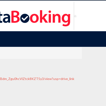
YIFBdm_Zgu0hcVlZtck8KZT5y3/view?usp=drive_link