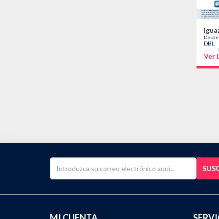
Igua
Desde
DBL
Ver 
SUSC
MI CUENTA
SERVI