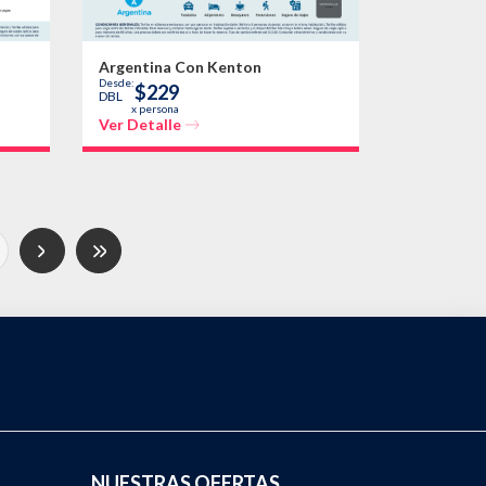
Argentina Con Kenton
Desde:
$229
DBL
x persona
Ver Detalle
NUESTRAS OFERTAS