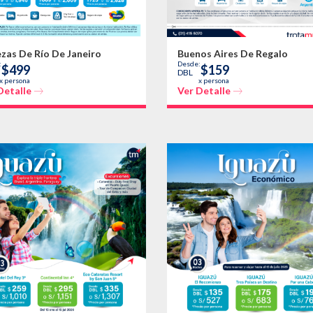
ezas De Río De Janeiro
Buenos Aires De Regalo
:
Desde:
$499
$159
DBL
x persona
x persona
Detalle
Ver Detalle