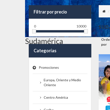
Filtrar por precio
0
10000
SUD
Sudamérica
Orde
por
Categorías
Promociones
Europa, Oriente y Medio
Oriente
Centro América
Caribe