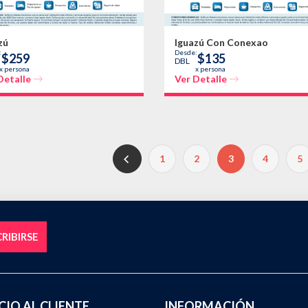
zú
Iguazú Con Conexao
:
Desde:
$259
$135
DBL
x persona
x persona
Detalle
Ver Detalle
1
2
3
4
5
RIBIRSE
CIO AL CLIENTE
INFORMACIÓN