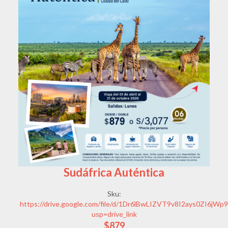
Sudáfrica Auténtica
Sku:
https://drive.google.com/file/d/1Dr6lBwLIZVT9v8I2ays0ZI6jWp
usp=drive_link
$879