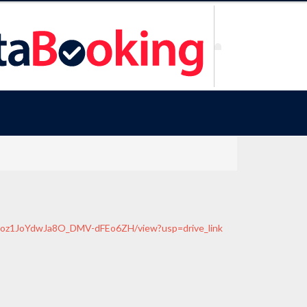
s
dHQoz1JoYdwJa8O_DMV-dFEo6ZH/view?usp=drive_link