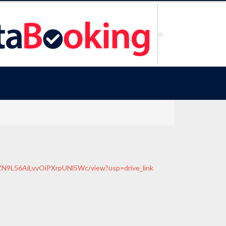
-sZN9L56AiLvvOiPXrpUNl5Wc/view?usp=drive_link