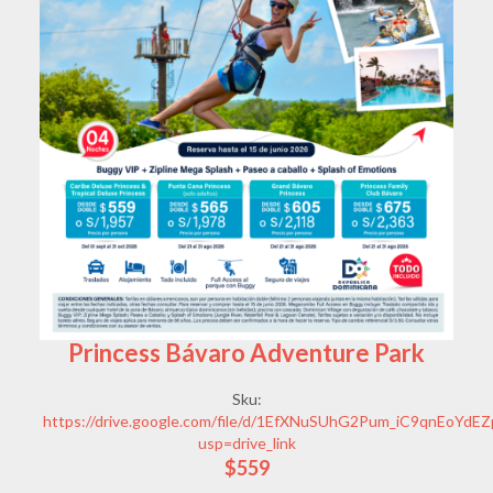
Princess Bávaro Adventure Park
Sku:
https://drive.google.com/file/d/1EfXNuSUhG2Pum_iC9qnEoYd
usp=drive_link
$559