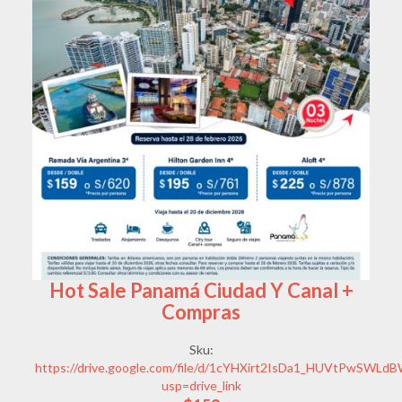
Hot Sale Panamá Ciudad Y Canal +
Compras
Sku:
https://drive.google.com/file/d/1cYHXirt2IsDa1_HUVtPwSWLd
usp=drive_link