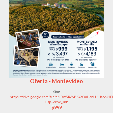
Oferta - Montevideo
Sku:
https://drive.google.com/file/d/1Bw5RAyB6Ya0mHanLULJa6bJ1E
usp=drive_link
$999