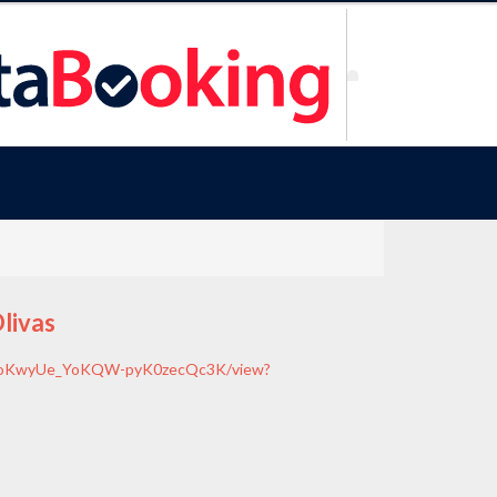
livas
Gcz8oKwyUe_YoKQW-pyK0zecQc3K/view?