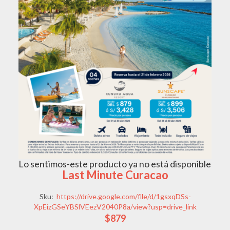
Lo sentimos-este producto ya no está disponible
Last Minute Curacao
Sku:
https://drive.google.com/file/d/1gsxqDSs-
XpEizGSeYBSlVEezV2040P8a/view?usp=drive_link
$879