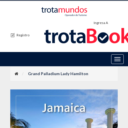
Ingresa A
Registro
Toggl
navig
Grand Palladium Lady Hamilton