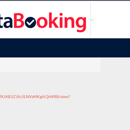
aGxWXJAB5ZJfzJJLNVzMKgAQH4R8/view?