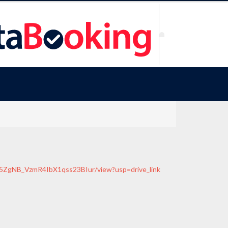
Sc5ZgNB_VzmR4IbX1qss23BIur/view?usp=drive_link