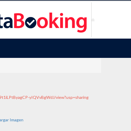
Rxw9t1iLPtByagCP-yIQVvBgWdJ/view?usp=sharing
argar Imagen