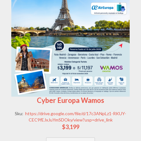
Cyber Europa Wamos
Sku:
https://drive.google.com/file/d/17c3ANpLz1-RKUY-
CEC9fEJxJuYmSDOky/view?usp=drive_link
$3,199