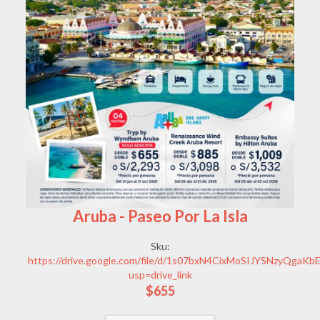
Aruba - Paseo Por La Isla
Sku:
https://drive.google.com/file/d/1s07bxN4CixMoSIJYSNzyQgaK
usp=drive_link
$655