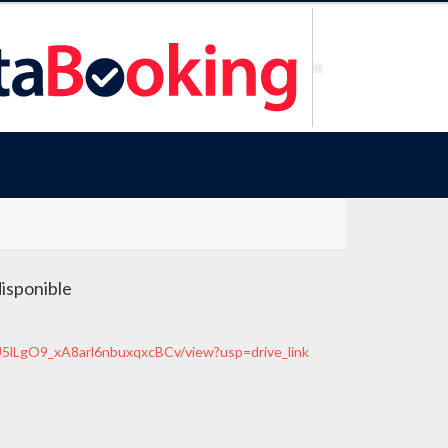
disponible
GU5lLgO9_xA8arl6nbuxqxcBCv/view?usp=drive_link